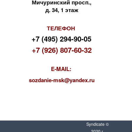
Мичуринский просп.,
д. 34, 1 этаж
ТЕЛЕФОН
+7 (495) 294-90-05
+7 (926) 807-60-32
E-MAIL:
s
ozdanie-msk@yandex.ru
Syndicate ©
2020 г.