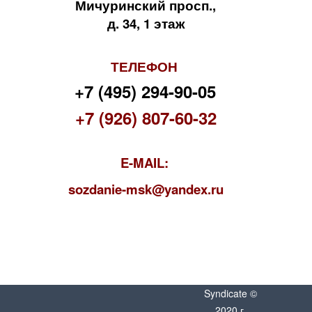
Мичуринский просп.,
д. 34, 1 этаж
ТЕЛЕФОН
+7 (495) 294-90-05
+7 (926) 807-60-32
E-MAIL:
s
ozdanie-msk@yandex.ru
Syndicate ©
2020 г.