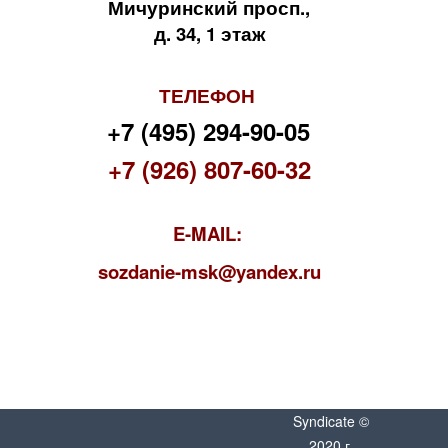
Мичуринский просп.,
д. 34, 1 этаж
ТЕЛЕФОН
+7 (495) 294-90-05
+7 (926) 807-60-32
E-MAIL:
s
ozdanie-msk@yandex.ru
Syndicate ©
2020 г.