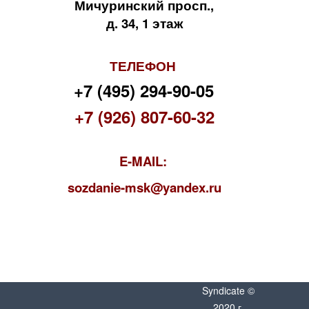
Мичуринский просп.,
д. 34, 1 этаж
ТЕЛЕФОН
+7 (495) 294-90-05
+7 (926) 807-60-32
E-MAIL:
s
ozdanie-msk@yandex.ru
Syndicate ©
2020 г.