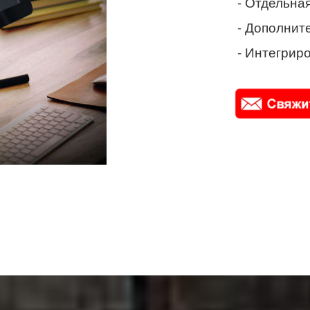
- Отдельная
- Дополнит
- Интегриро