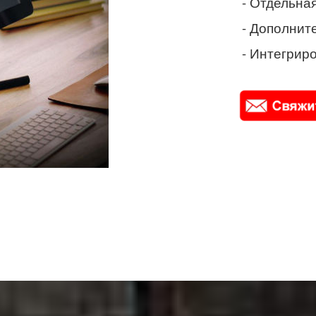
- Отдельная
- Дополнит
- Интегриро