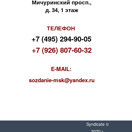
Мичуринский просп.,
д. 34, 1 этаж
ТЕЛЕФОН
+7 (495) 294-90-05
+7 (926) 807-60-32
E-MAIL:
s
ozdanie-msk@yandex.ru
Syndicate ©
2020 г.