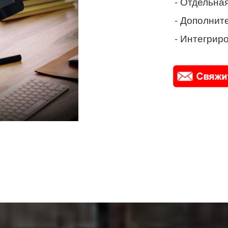
- Отдельная
- Дополнит
- Интегриро