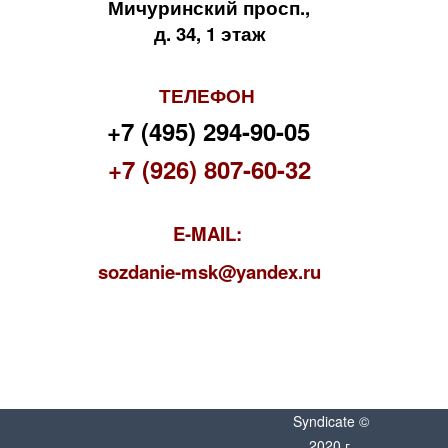
Мичуринский просп.,
д. 34, 1 этаж
ТЕЛЕФОН
+7 (495) 294-90-05
+7 (926) 807-60-32
E-MAIL:
s
ozdanie-msk@yandex.ru
Syndicate ©
2020 г.