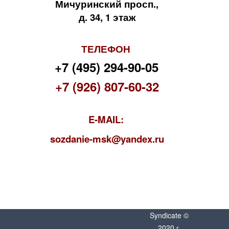
Мичуринский просп.,
д. 34, 1 этаж
ТЕЛЕФОН
+7 (495) 294-90-05
+7 (926) 807-60-32
E-MAIL:
s
ozdanie-msk@yandex.ru
Syndicate ©
2020 г.