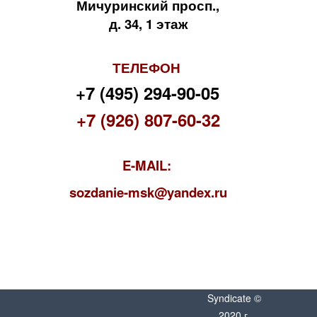
Мичуринский просп.,
д. 34, 1 этаж
ТЕЛЕФОН
+7 (495) 294-90-05
+7 (926) 807-60-32
E-MAIL:
s
ozdanie-msk@yandex.ru
Syndicate ©
2020 г.