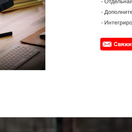
- Отдельная
- Дополнит
- Интегриро