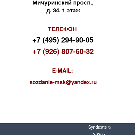
Мичуринский просп.,
д. 34, 1 этаж
ТЕЛЕФОН
+7 (495) 294-90-05
+7 (926) 807-60-32
E-MAIL:
s
ozdanie-msk@yandex.ru
Syndicate ©
2020 г.