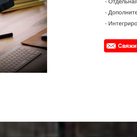
- Отдельная
- Дополнит
- Интегриро