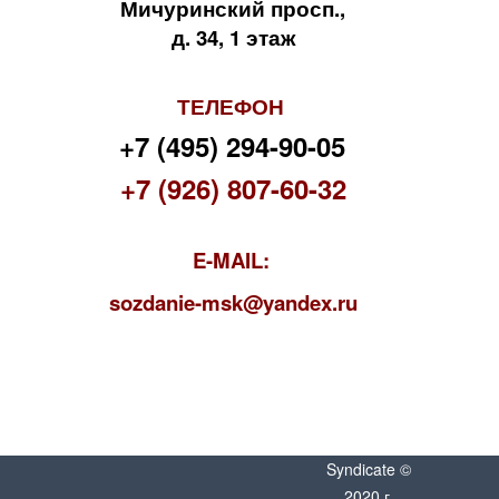
Мичуринский просп.,
д. 34, 1 этаж
ТЕЛЕФОН
+7 (495) 294-90-05
+7 (926) 807-60-32
E-MAIL:
s
ozdanie-msk@yandex.ru
Syndicate ©
2020 г.