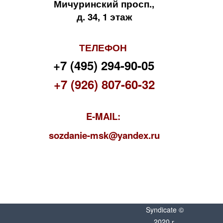
Мичуринский просп.,
д. 34, 1 этаж
ТЕЛЕФОН
+7 (495) 294-90-05
+7 (926) 807-60-32
E-MAIL:
s
ozdanie-msk@yandex.ru
Syndicate ©
2020 г.