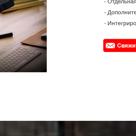
- Отдельная
- Дополнит
- Интегриро