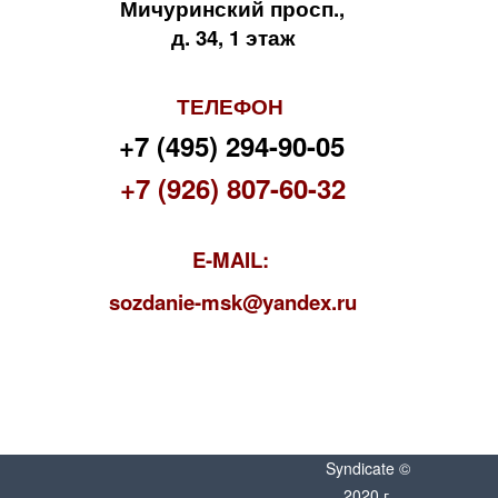
Мичуринский просп.,
д. 34, 1 этаж
ТЕЛЕФОН
+7 (495) 294-90-05
+7 (926) 807-60-32
E-MAIL:
s
ozdanie-msk@yandex.ru
Syndicate ©
2020 г.