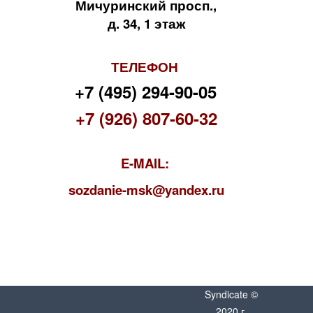
Мичуринский просп.,
д. 34, 1 этаж
ТЕЛЕФОН
+7 (495) 294-90-05
+7 (926) 807-60-32
E-MAIL:
s
ozdanie-msk@yandex.ru
Syndicate ©
2020 г.