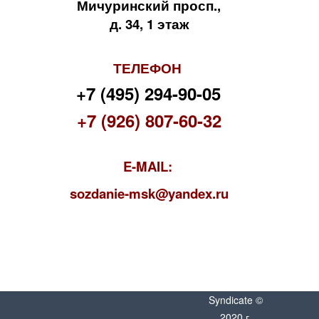
Мичуринский просп.,
д. 34, 1 этаж
ТЕЛЕФОН
+7 (495) 294-90-05
+7 (926) 807-60-32
E-MAIL:
s
ozdanie-msk@yandex.ru
Syndicate ©
2020 г.