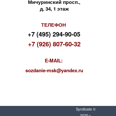
Мичуринский просп.,
д. 34, 1 этаж
ТЕЛЕФОН
+7 (495) 294-90-05
+7 (926) 807-60-32
E-MAIL:
s
ozdanie-msk@yandex.ru
Syndicate ©
2020 г.