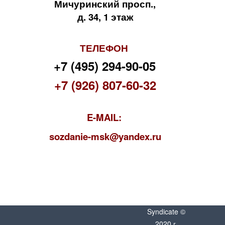
Мичуринский просп.,
д. 34, 1 этаж
ТЕЛЕФОН
+7 (495) 294-90-05
+7 (926) 807-60-32
E-MAIL:
s
ozdanie-msk@yandex.ru
Syndicate ©
2020 г.