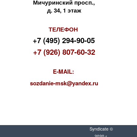
Мичуринский просп.,
д. 34, 1 этаж
ТЕЛЕФОН
+7 (495) 294-90-05
+7 (926) 807-60-32
E-MAIL:
s
ozdanie-msk@yandex.ru
Syndicate ©
2020 г.