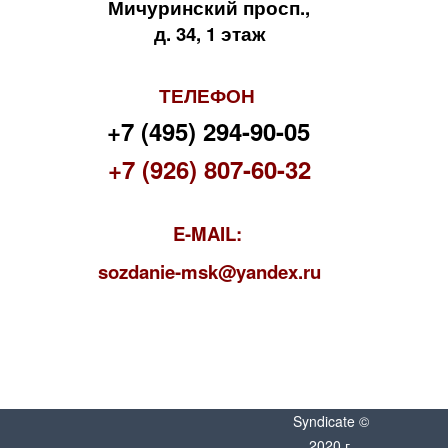
Мичуринский просп.,
д. 34, 1 этаж
ТЕЛЕФОН
+7 (495) 294-90-05
+7 (926) 807-60-32
E-MAIL:
s
ozdanie-msk@yandex.ru
Syndicate ©
2020 г.