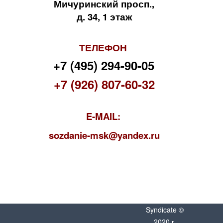
Мичуринский просп.,
д. 34, 1 этаж
ТЕЛЕФОН
+7 (495) 294-90-05
+7 (926) 807-60-32
E-MAIL:
s
ozdanie-msk@yandex.ru
Syndicate ©
2020 г.