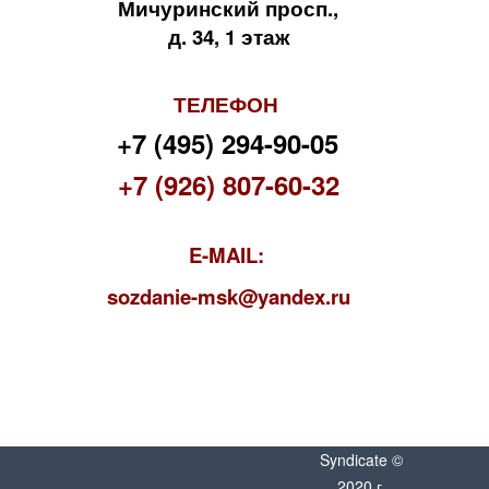
Мичуринский просп.,
д. 34, 1 этаж
ТЕЛЕФОН
+7 (495) 294-90-05
+7 (926) 807-60-32
E-MAIL:
s
ozdanie-msk@yandex.ru
Syndicate ©
2020 г.