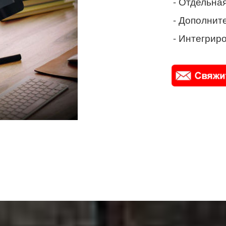
- Отдельная
- Дополнит
- Интегриро