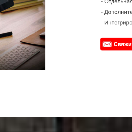
- Отдельная
- Дополнит
- Интегриро