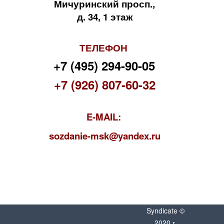
Мичуринский просп.,
д. 34, 1 этаж
ТЕЛЕФОН
+7 (495) 294-90-05
+7 (926) 807-60-32
E-MAIL:
s
ozdanie-msk@yandex.ru
Syndicate ©
2020 г.