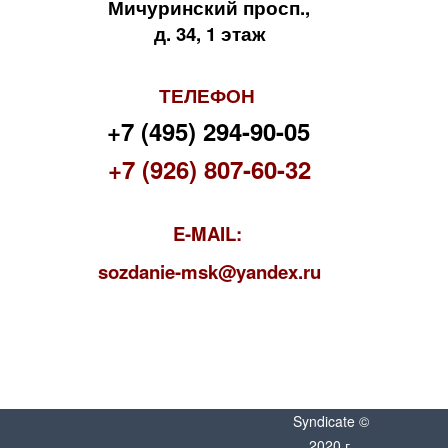
Мичуринский просп.,
д. 34, 1 этаж
ТЕЛЕФОН
+7 (495) 294-90-05
+7 (926) 807-60-32
E-MAIL:
s
ozdanie-msk@yandex.ru
Syndicate ©
2020 г.