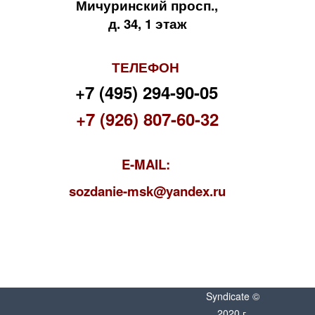
Мичуринский просп.,
д. 34, 1 этаж
ТЕЛЕФОН
+7 (495) 294-90-05
+7 (926) 807-60-32
E-MAIL:
s
ozdanie-msk@yandex.ru
Syndicate ©
2020 г.