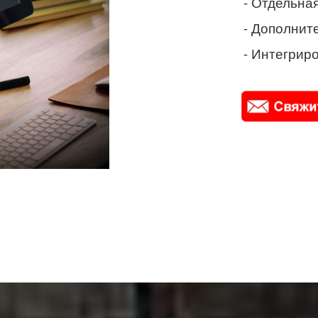
- Отдельная
- Дополнит
- Интегриро