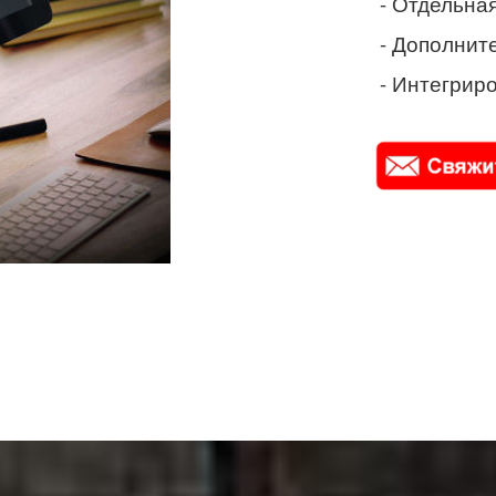
- Отдельная
- Дополнит
- Интегриро