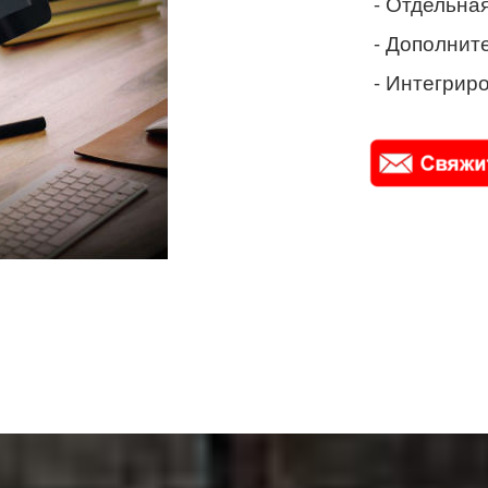
- Отдельная
- Дополнит
- Интегриро