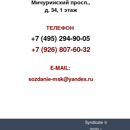
Мичуринский просп.,
д. 34, 1 этаж
ТЕЛЕФОН
+7 (495) 294-90-05
+7 (926) 807-60-32
E-MAIL:
s
ozdanie-msk@yandex.ru
Syndicate ©
2020 г.