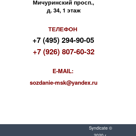
Мичуринский просп.,
д. 34, 1 этаж
ТЕЛЕФОН
+7 (495) 294-90-05
+7 (926) 807-60-32
E-MAIL:
s
ozdanie-msk@yandex.ru
Syndicate ©
2020 г.