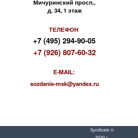
Мичуринский просп.,
д. 34, 1 этаж
ТЕЛЕФОН
+7 (495) 294-90-05
+7 (926) 807-60-32
E-MAIL:
s
ozdanie-msk@yandex.ru
Syndicate ©
2020 г.