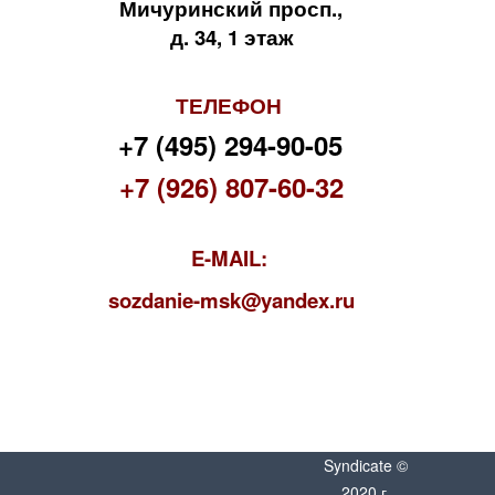
Мичуринский просп.,
д. 34, 1 этаж
ТЕЛЕФОН
+7 (495) 294-90-05
+7 (926) 807-60-32
E-MAIL:
s
ozdanie-msk@yandex.ru
Syndicate ©
2020 г.