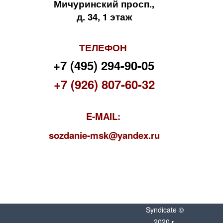
Мичуринский просп.,
д. 34, 1 этаж
ТЕЛЕФОН
+7 (495) 294-90-05
+7 (926) 807-60-32
E-MAIL:
s
ozdanie-msk@yandex.ru
Syndicate ©
2020 г.