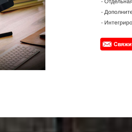
- Отдельная
- Дополнит
- Интегриро