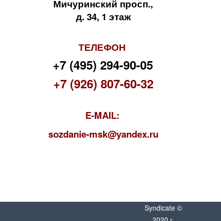
Мичуринский просп.,
д. 34, 1 этаж
ТЕЛЕФОН
+7 (495) 294-90-05
+7 (926) 807-60-32
E-MAIL:
s
ozdanie-msk@yandex.ru
Syndicate ©
2020 г.