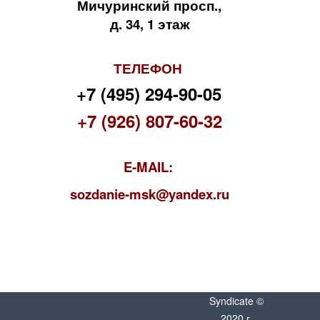
Мичуринский просп.,
д. 34, 1 этаж
ТЕЛЕФОН
+7 (495) 294-90-05
+7 (926) 807-60-32
E-MAIL:
s
ozdanie-msk@yandex.ru
Syndicate ©
2020 г.