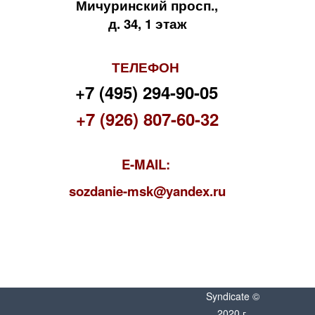
Мичуринский просп.,
д. 34, 1 этаж
ТЕЛЕФОН
+7 (495) 294-90-05
+7 (926) 807-60-32
E-MAIL:
s
ozdanie-msk@yandex.ru
Syndicate ©
2020 г.