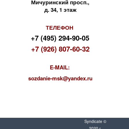
Мичуринский просп.,
д. 34, 1 этаж
ТЕЛЕФОН
+7 (495) 294-90-05
+7 (926) 807-60-32
E-MAIL:
s
ozdanie-msk@yandex.ru
Syndicate ©
2020 г.