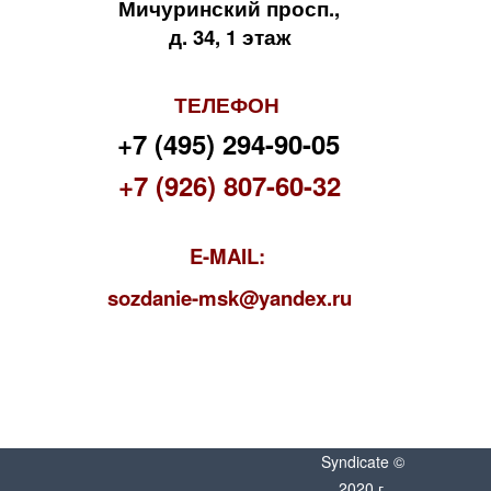
Мичуринский просп.,
д. 34, 1 этаж
ТЕЛЕФОН
+7 (495) 294-90-05
+7 (926) 807-60-32
E-MAIL:
s
ozdanie-msk@yandex.ru
Syndicate ©
2020 г.