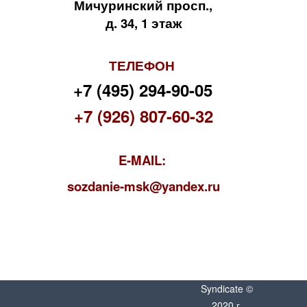
Мичуринский просп.,
д. 34, 1 этаж
ТЕЛЕФОН
+7 (495) 294-90-05
+7 (926) 807-60-32
E-MAIL:
s
ozdanie-msk@yandex.ru
Syndicate ©
2020 г.