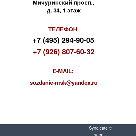
Мичуринский просп.,
д. 34, 1 этаж
ТЕЛЕФОН
+7 (495) 294-90-05
+7 (926) 807-60-32
E-MAIL:
s
ozdanie-msk@yandex.ru
Syndicate ©
2020 г.