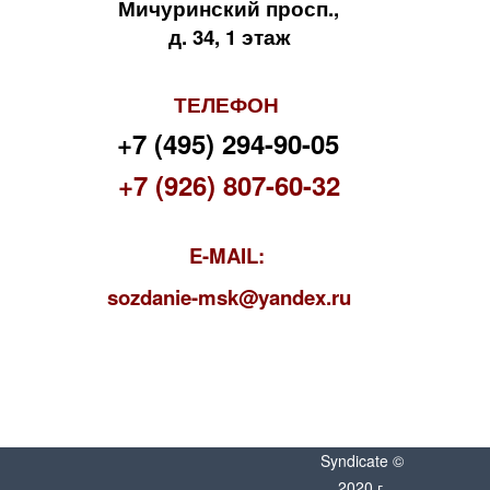
Мичуринский просп.,
д. 34, 1 этаж
ТЕЛЕФОН
+7 (495) 294-90-05
+7 (926) 807-60-32
E-MAIL:
s
ozdanie-msk@yandex.ru
Syndicate ©
2020 г.