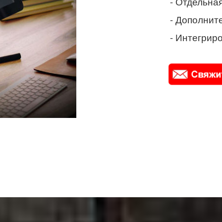
- Отдельная
- Дополнит
- Интегриро