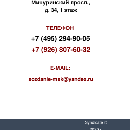
Мичуринский просп.,
д. 34, 1 этаж
ТЕЛЕФОН
+7 (495) 294-90-05
+7 (926) 807-60-32
E-MAIL:
s
ozdanie-msk@yandex.ru
Syndicate ©
2020 г.